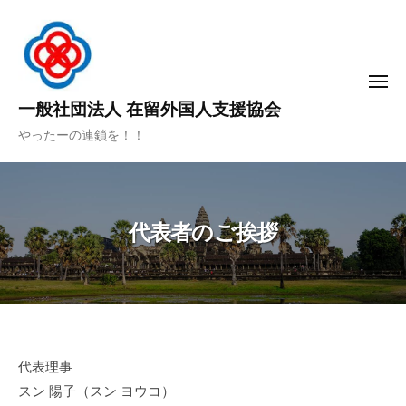
コ
ン
テ
ン
メ
ニ
一般社団法人 在留外国人支援協会
ツ
ュ
ー
へ
やったーの連鎖を！！
ス
キ
ッ
代表者のご挨拶
プ
代
代表理事
スン 陽子（スン ヨウコ）
表