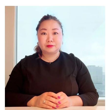
者
の
ご
挨
拶
2025
年
1
月
20
日
by
カ
ン
ボ